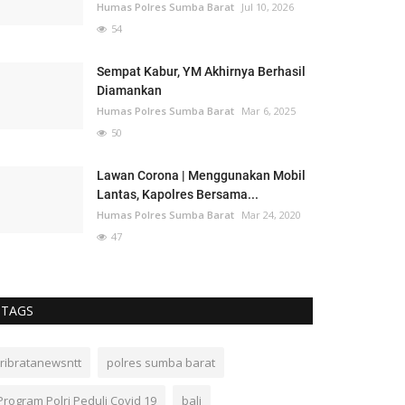
Humas Polres Sumba Barat
Jul 10, 2026
54
Sempat Kabur, YM Akhirnya Berhasil
Diamankan
Humas Polres Sumba Barat
Mar 6, 2025
50
Lawan Corona | Menggunakan Mobil
Lantas, Kapolres Bersama...
Humas Polres Sumba Barat
Mar 24, 2020
47
TAGS
tribratanewsntt
polres sumba barat
Program Polri Peduli Covid 19
bali