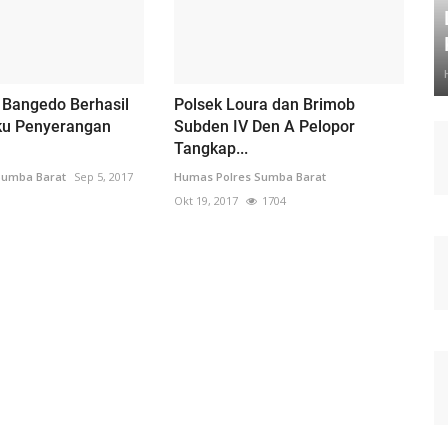
 Bangedo Berhasil
Polsek Loura dan Brimob
ku Penyerangan
Subden IV Den A Pelopor
Tangkap...
Sumba Barat
Sep 5, 2017
Humas Polres Sumba Barat
Okt 19, 2017
1704