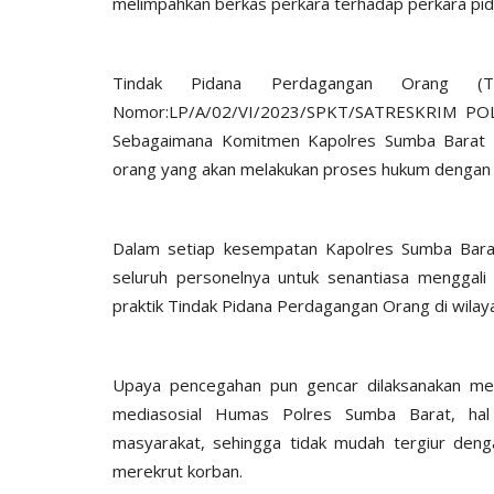
melimpahkan berkas perkara terhadap perkara pid
Tindak Pidana Perdagangan Orang (T
Nomor:LP/A/02/VI/2023/SPKT/SATRESKRIM POL
Sebagaimana Komitmen Kapolres Sumba Barat 
orang yang akan melakukan proses hukum dengan 
BERANDA
Dalam setiap kesempatan Kapolres Sumba Barat 
seluruh personelnya untuk senantiasa menggali 
praktik Tindak Pidana Perdagangan Orang di wila
Upaya pencegahan pun gencar dilaksanakan me
mediasosial Humas Polres Sumba Barat, hal
Kawal Arus Mudik
TOYOTA FORTUNER PEMBAWA
masyarakat, sehingga tidak mudah tergiur deng
Humas Polres Sumba Barat
Mar 26, 2016
1771
merekrut korban.
 2025
286