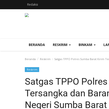
Redaksi
BERANDA
RESKRIM
BINKAM
LA
Beranda
Reskrim
Satgas TPPO Polres Sumba Barat Kirim Te
Reskrim
Satgas TPPO Polres
Tersangka dan Baran
Negeri Sumba Barat