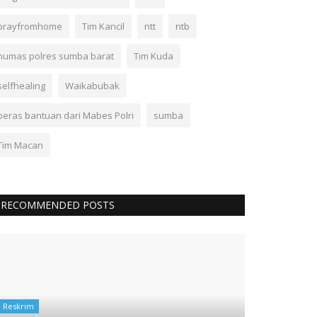
prayfromhome
Tim Kancil
ntt
ntb
humas polres sumba barat
Tim Kuda
selfhealing
Waikabubak
beras bantuan dari Mabes Polri
sumba
Tim Macan
RECOMMENDED POSTS
Reskrim