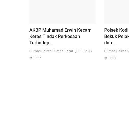
AKBP Muhamad Erwin Kecam
Polsek Kodi
Keras Tindak Perkosaan
Bekuk Pela
Terhadap...
dan...
Humas Polres Sumba Barat
Jul 13, 2017
Humas Polres 
1327
1853