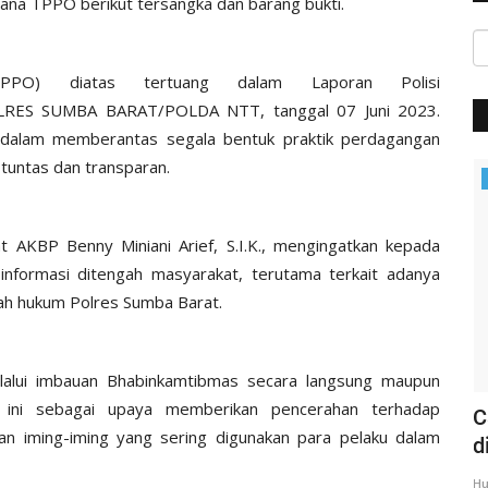
ana TPPO berikut tersangka dan barang bukti.
PPO) diatas tertuang dalam Laporan Polisi
RES SUMBA BARAT/POLDA NTT, tanggal 07 Juni 2023.
dalam memberantas segala bentuk praktik perdagangan
tuntas dan transparan.
Headlines
AKBP Benny Miniani Arief, S.I.K., mengingatkan kepada
informasi ditengah masyarakat, terutama terkait adanya
yah hukum Polres Sumba Barat.
lalui imbauan Bhabinkamtibmas secara langsung maupun
 ini sebagai upaya memberikan pencerahan terhadap
 MAUT
Rangkaian Kunker | Kapolda NTT
C
an iming-iming yang sering digunakan para pelaku dalam
Kunjungi Sekaligus Gelar...
d
Humas Polres Sumba Barat
Mar 17, 2020
1319
Hu