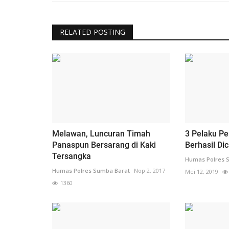
RELATED POSTING
Melawan, Luncuran Timah
3 Pelaku P
Panaspun Bersarang di Kaki
Berhasil Dic
Tersangka
Humas Polres 
Humas Polres Sumba Barat
Nop 2, 2017
Mei 12, 2019
1360