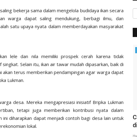
saling bekerja sama dalam mengelola budidaya ikan secara
kan warga dapat saling mendukung, berbagi ilmu, dan
 salah satu upaya nyata dalam memberdayakan masyarakat
Headlines
kan lele dan nila memiliki prospek cerah karena tidak
ngkat. Selain itu, ikan air tawar mudah dipasarkan, baik di
"Kami akan terus memberikan pendampingan agar warga dapat
pka Lukman.
warga desa. Mereka mengapresiasi inisiatif Bripka Lukman
tiban, tetapi juga memberikan kontribusi nyata dalam
 MAUT
Rangkaian Kunker | Kapolda NTT
C
ini diharapkan dapat menjadi contoh bagi desa lain untuk
Kunjungi Sekaligus Gelar...
d
ekonomian lokal.
Humas Polres Sumba Barat
Mar 17, 2020
1319
Hu