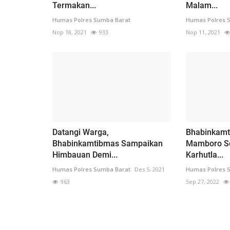
Termakan...
Malam...
Humas Polres Sumba Barat
Humas Polres 
Nop 18, 2021
933
Nop 11, 2021
Datangi Warga,
Bhabinkamt
Bhabinkamtibmas Sampaikan
Mamboro So
Himbauan Demi...
Karhutla...
Humas Polres Sumba Barat
Des 5, 2021
Humas Polres 
963
Sep 27, 2022