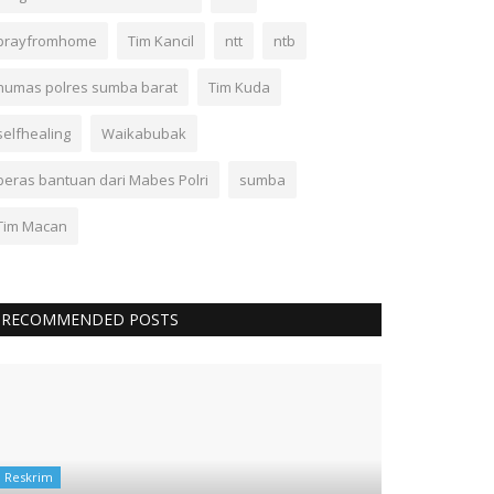
prayfromhome
Tim Kancil
ntt
ntb
humas polres sumba barat
Tim Kuda
selfhealing
Waikabubak
beras bantuan dari Mabes Polri
sumba
Tim Macan
RECOMMENDED POSTS
Reskrim