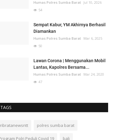
Humas Polres Sumba Barat
Jul 10, 2026
54
Sempat Kabur, YM Akhirnya Berhasil
Diamankan
Humas Polres Sumba Barat
Mar 6, 2025
50
Lawan Corona | Menggunakan Mobil
Lantas, Kapolres Bersama...
Humas Polres Sumba Barat
Mar 24, 2020
47
TAGS
tribratanewsntt
polres sumba barat
Program Polri Peduli Covid 19
bali