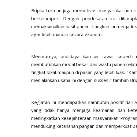
Bripka Lukman juga memotivasi masyarakat untuk 
berkelompok. Dengan pendekatan ini, diharap
memaksimalkan hasil panen. Langkah ini menjadi
agar lebih mandiri secara ekonomi.
BERANDA
Menurutnya, budidaya ikan air tawar seperti i
membutuhkan modal besar dan waktu panen relatif si
tingkat lokal maupun di pasar yang lebih luas. 
menjalankan usaha ini dengan sukses," tambah Bri
Kegiatan ini mendapatkan sambutan positif dari 
yang tidak hanya menjaga keamanan dan keter
Kawal Arus Mudik
TOYOTA FORTUNER PEMBAWA
meningkatkan kesejahteraan masyarakat. Program 
mendukung ketahanan pangan dan memperkuat per
Humas Polres Sumba Barat
Mar 26, 2016
1771
 2025
286