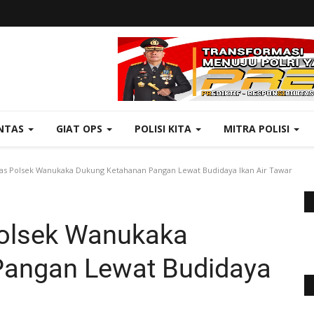
NTAS
GIAT OPS
POLISI KITA
MITRA POLISI
s Polsek Wanukaka Dukung Ketahanan Pangan Lewat Budidaya Ikan Air Tawar
olsek Wanukaka
Pangan Lewat Budidaya