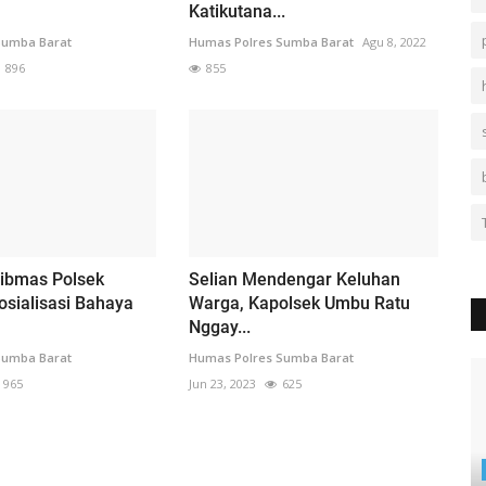
Katikutana...
Sumba Barat
Humas Polres Sumba Barat
Agu 8, 2022
896
855
ibmas Polsek
Selian Mendengar Keluhan
sialisasi Bahaya
Warga, Kapolsek Umbu Ratu
Nggay...
Sumba Barat
Humas Polres Sumba Barat
965
Jun 23, 2023
625