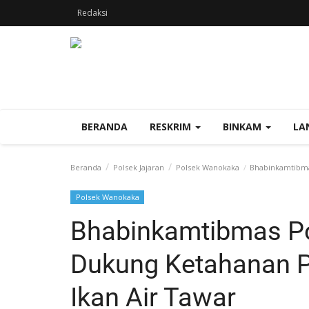
Redaksi
BERANDA
RESKRIM
BINKAM
LA
Beranda
Polsek Jajaran
Polsek Wanokaka
Bhabinkamtibma
Polsek Wanokaka
Bhabinkamtibmas P
Dukung Ketahanan 
Ikan Air Tawar