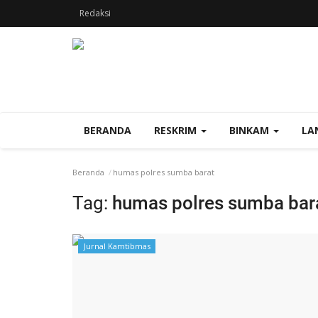
Redaksi
BERANDA
RESKRIM
BINKAM
LA
Beranda
humas polres sumba barat
Tag:
humas polres sumba bar
Jurnal Kamtibmas