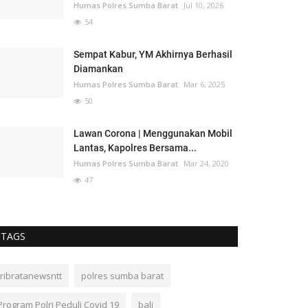
Humas Polres Sumba Barat
Jul 10, 2026
54
Sempat Kabur, YM Akhirnya Berhasil
Diamankan
Humas Polres Sumba Barat
Mar 6, 2025
50
Lawan Corona | Menggunakan Mobil
Lantas, Kapolres Bersama...
Humas Polres Sumba Barat
Mar 24, 2020
47
TAGS
tribratanewsntt
polres sumba barat
Program Polri Peduli Covid 19
bali