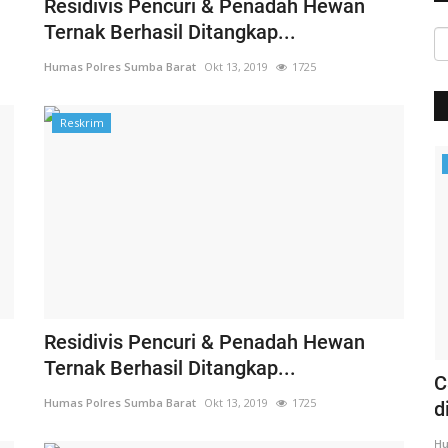
Residivis Pencuri & Penadah Hewan
Ternak Berhasil Ditangkap...
Humas Polres Sumba Barat
Okt 13, 2019
1725
Reskrim
Headlines
Residivis Pencuri & Penadah Hewan
Ternak Berhasil Ditangkap...
 MAUT
Rangkaian Kunker | Kapolda NTT
C
Humas Polres Sumba Barat
Okt 13, 2019
1725
Kunjungi Sekaligus Gelar...
d
Humas Polres Sumba Barat
Mar 17, 2020
1319
Hu