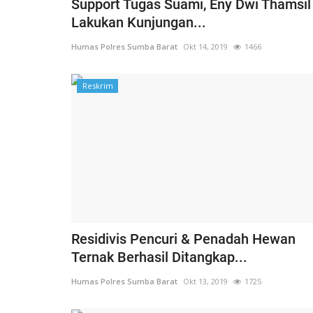
Support Tugas Suami, Eny Dwi Thamsil
Lakukan Kunjungan...
Humas Polres Sumba Barat
Okt 14, 2019
1466
Reskrim
BERANDA
Residivis Pencuri & Penadah Hewan
Ternak Berhasil Ditangkap...
Kawal Arus Mudik
TOYOTA FORTUNER PEMBAWA
Humas Polres Sumba Barat
Okt 13, 2019
1725
Humas Polres Sumba Barat
Mar 26, 2016
1771
 2025
286