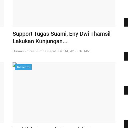
Support Tugas Suami, Eny Dwi Thamsil
Lakukan Kunjungan...
Humas Polres Sumba Barat
Okt 14, 2019
1466
Reskrim