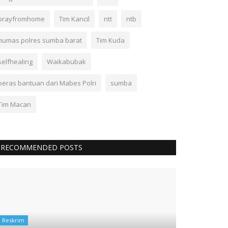
prayfromhome
Tim Kancil
ntt
ntb
humas polres sumba barat
Tim Kuda
selfhealing
Waikabubak
beras bantuan dari Mabes Polri
sumba
Tim Macan
RECOMMENDED POSTS
Reskrim