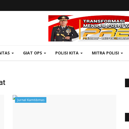
NTAS
GIAT OPS
POLISI KITA
MITRA POLISI
at
Jurnal Kamtibmas