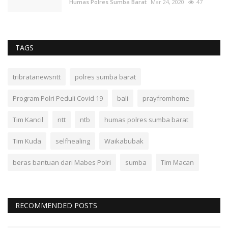
Humas Polres Sumba Barat
Mar 24, 2020
47
TAGS
tribratanewsntt
polres sumba barat
Program Polri Peduli Covid 19
bali
prayfromhome
Tim Kancil
ntt
ntb
humas polres sumba barat
Tim Kuda
selfhealing
Waikabubak
beras bantuan dari Mabes Polri
sumba
Tim Macan
RECOMMENDED POSTS