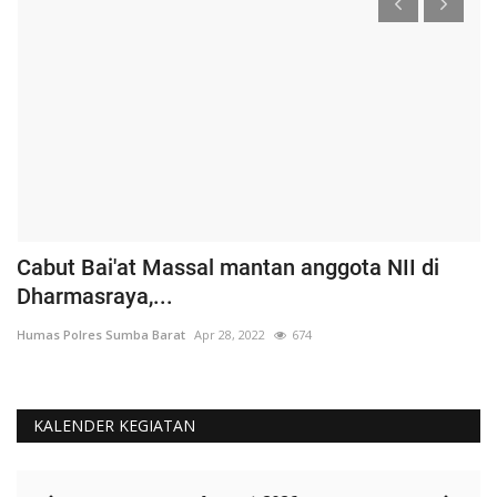
Cabut Bai'at Massal mantan anggota NII di
S
Dharmasraya,...
S
Humas Polres Sumba Barat
Apr 28, 2022
674
Hu
KALENDER KEGIATAN