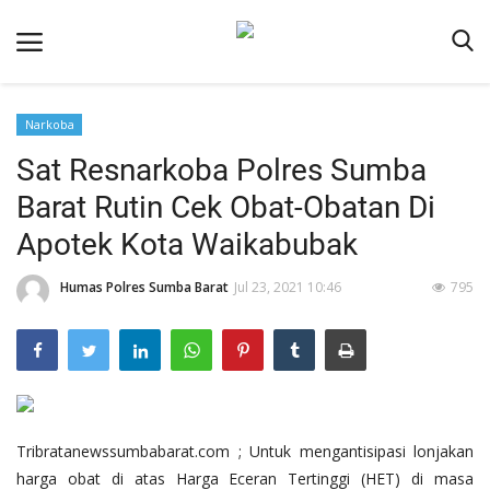
Narkoba
Beranda
Sat Resnarkoba Polres Sumba
Redaksi
Barat Rutin Cek Obat-Obatan Di
Reskrim
Apotek Kota Waikabubak
Binkam
Humas Polres Sumba Barat
Jul 23, 2021 10:46
795
Lantas
Giat Ops
Polisi Kita
Mitra Polisi
Tribratanewssumbabarat.com ; Untuk mengantisipasi lonjakan
Polsek Jajaran
harga obat di atas Harga Eceran Tertinggi (HET) di masa