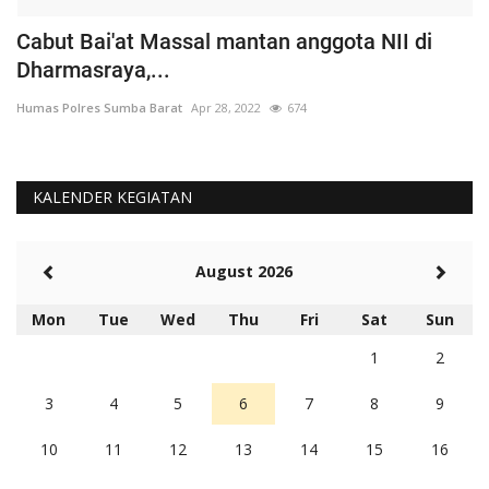
Cabut Bai'at Massal mantan anggota NII di
S
Dharmasraya,...
S
Humas Polres Sumba Barat
Apr 28, 2022
674
Hu
KALENDER KEGIATAN
August 2026
Mon
Tue
Wed
Thu
Fri
Sat
Sun
1
2
3
4
5
6
7
8
9
10
11
12
13
14
15
16