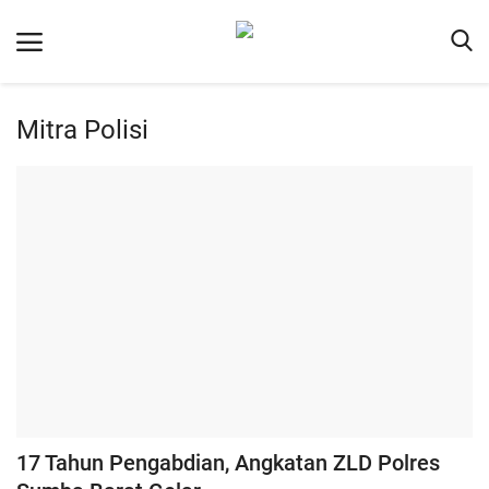
Mitra Polisi
Beranda
Redaksi
Reskrim
Binkam
Lantas
Giat Ops
Polisi Kita
Mitra Polisi
17 Tahun Pengabdian, Angkatan ZLD Polres
Polsek Jajaran