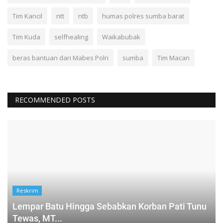
Tim Kancil
ntt
ntb
humas polres sumba barat
Tim Kuda
selfhealing
Waikabubak
beras bantuan dari Mabes Polri
sumba
Tim Macan
RECOMMENDED POSTS
Reskrim
Lempar Batu Hingga Sebabkan Korban Pati Tunu
Tewas, MT...