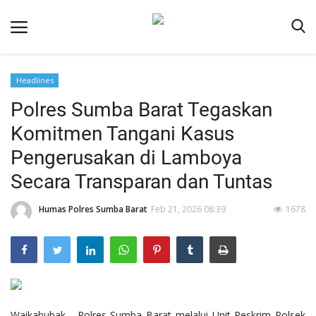
Headlines
Beranda
Polres Sumba Barat Tegaskan
Redaksi
Komitmen Tangani Kasus
Reskrim
Pengerusakan di Lamboya
Binkam
Secara Transparan dan Tuntas
Lantas
Humas Polres Sumba Barat
Feb 21, 2026 08:39
1678
Giat Ops
Polisi Kita
Mitra Polisi
Polsek Jajaran
Waikabubak - Polres Sumba Barat melalui Unit Reskrim Polsek