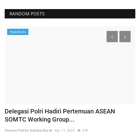
RANDOM POSTS
Headlines
Delegasi Polri Hadiri Pertemuan ASEAN
P
SOMTC Working Group...
H
Humas Polres Sumba Barat
Apr 11, 2025
278
Hu