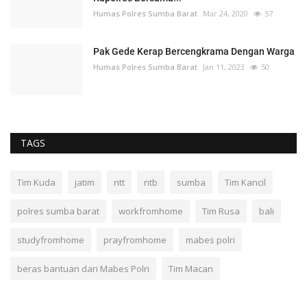
Humas Polres Sumba Barat
Mar 24, 2020
57
Pak Gede Kerap Bercengkrama Dengan Warga
Humas Polres Sumba Barat
Jan 11, 2023
50
TAGS
Tim Kuda
jatim
ntt
ntb
sumba
Tim Kancil
polres sumba barat
workfromhome
Tim Rusa
bali
studyfromhome
prayfromhome
mabes polri
beras bantuan dari Mabes Polri
Tim Macan