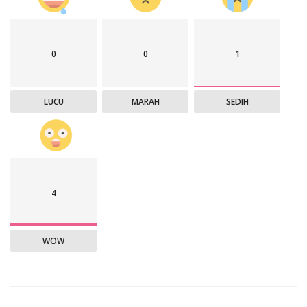
0
0
1
LUCU
MARAH
SEDIH
4
WOW