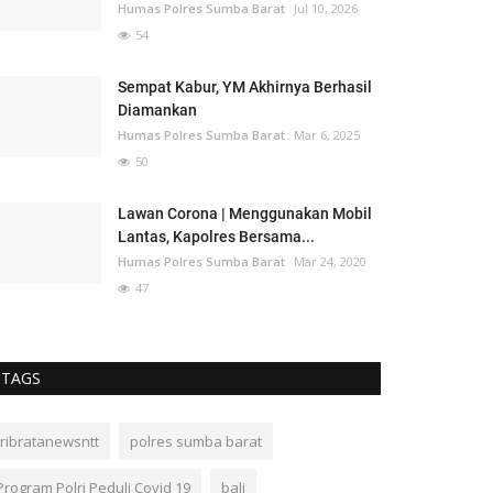
Humas Polres Sumba Barat
Jul 10, 2026
54
Sempat Kabur, YM Akhirnya Berhasil
Diamankan
Humas Polres Sumba Barat
Mar 6, 2025
50
Lawan Corona | Menggunakan Mobil
Lantas, Kapolres Bersama...
Humas Polres Sumba Barat
Mar 24, 2020
47
TAGS
tribratanewsntt
polres sumba barat
Program Polri Peduli Covid 19
bali