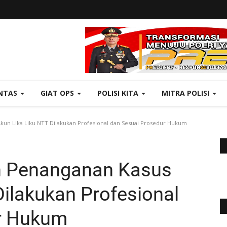
NTAS
GIAT OPS
POLISI KITA
MITRA POLISI
un Lika Liku NTT Dilakukan Profesional dan Sesuai Prosedur Hukum
n Penanganan Kasus
Dilakukan Profesional
r Hukum