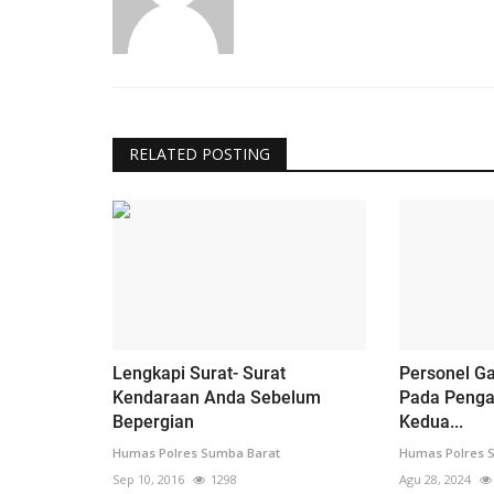
RELATED POSTING
Lengkapi Surat- Surat
Personel Ga
Kendaraan Anda Sebelum
Pada Penga
Bepergian
Kedua...
Humas Polres Sumba Barat
Humas Polres 
Sep 10, 2016
1298
Agu 28, 2024