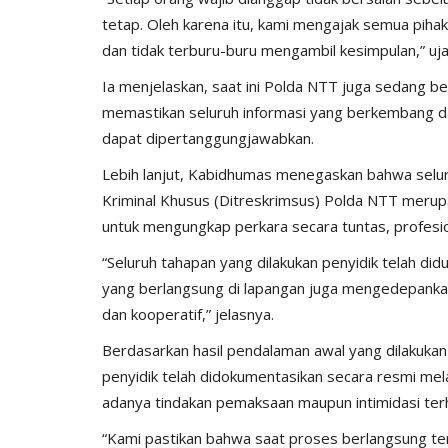
tetap. Oleh karena itu, kami mengajak semua pih
dan tidak terburu-buru mengambil kesimpulan,” uj
Ia menjelaskan, saat ini Polda NTT juga sedang b
memastikan seluruh informasi yang berkembang dap
dapat dipertanggungjawabkan.
BERANDA
Lebih lanjut, Kabidhumas menegaskan bahwa seluru
Kriminal Khusus (Ditreskrimsus) Polda NTT merup
untuk mengungkap perkara secara tuntas, profesio
“Seluruh tahapan yang dilakukan penyidik telah di
yang berlangsung di lapangan juga mengedepankan
dan kooperatif,” jelasnya.
Berdasarkan hasil pendalaman awal yang dilakuka
penyidik telah didokumentasikan secara resmi mel
Kawal Arus Mudik
TOYOTA FORTUNER PEMBAWA
adanya tindakan pemaksaan maupun intimidasi ter
Humas Polres Sumba Barat
Mar 26, 2016
1771
“Kami pastikan bahwa saat proses berlangsung te
 2025
286