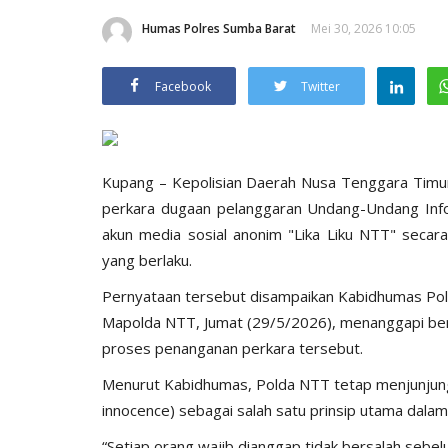
Humas Polres Sumba Barat
Mei 30, 2026 10:05
Facebook
Twitter
Kupang – Kepolisian Daerah Nusa Tenggara Tim
perkara dugaan pelanggaran Undang-Undang Infor
akun media sosial anonim "Lika Liku NTT" secara
yang berlaku.
Pernyataan tersebut disampaikan Kabidhumas Polda
Mapolda NTT, Jumat (29/5/2026), menanggapi berk
proses penanganan perkara tersebut.
Menurut Kabidhumas, Polda NTT tetap menjunjung 
innocence) sebagai salah satu prinsip utama dalam
“Setiap orang wajib dianggap tidak bersalah seb