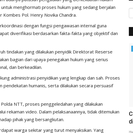
ak untuk menghormati proses hukum yang sedang berjalan
ar Kombes Pol. Henry Novika Chandra.
erkoordinasi dengan fungsi pengawasan internal guna
at diverifikasi berdasarkan fakta-fakta yang objektif dan
Headlines
h tindakan yang dilakukan penyidik Direktorat Reserse
akan bagian dari upaya penegakan hukum yang serius
nal, dan berkeadilan.
dukung administrasi penyidikan yang lengkap dan sah. Proses
 pendekatan humanis, serta dilakukan secara persuasif
n Polda NTT, proses penggeledahan yang dilakukan
alui rekaman video. Dalam pelaksanaannya, tidak ditemukan
 MAUT
Rangkaian Kunker | Kapolda NTT
C
hadap pihak yang bersangkutan.
Kunjungi Sekaligus Gelar...
d
rdapat warga sekitar yang turut menyaksikan. Yang
Humas Polres Sumba Barat
Mar 17, 2020
1319
Hu