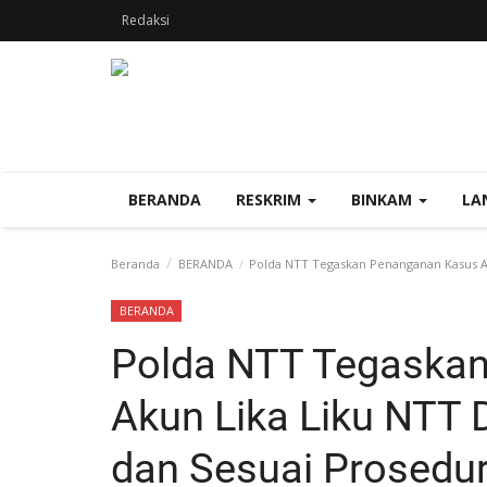
Redaksi
BERANDA
RESKRIM
BINKAM
LA
Beranda
BERANDA
Polda NTT Tegaskan Penanganan Kasus Ak
BERANDA
Polda NTT Tegaska
Akun Lika Liku NTT 
dan Sesuai Prosedu