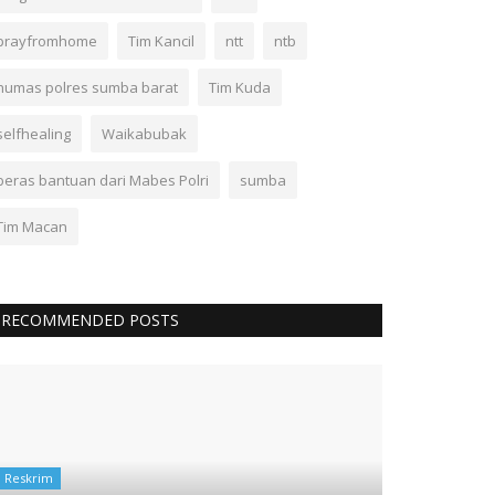
prayfromhome
Tim Kancil
ntt
ntb
humas polres sumba barat
Tim Kuda
selfhealing
Waikabubak
beras bantuan dari Mabes Polri
sumba
Tim Macan
RECOMMENDED POSTS
Reskrim