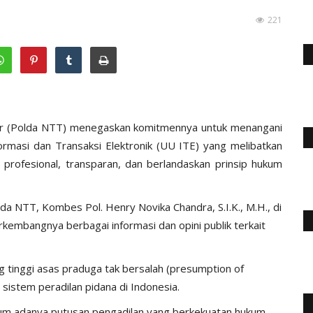
221
ur (Polda NTT) menegaskan komitmennya untuk menangani
masi dan Transaksi Elektronik (UU ITE) yang melibatkan
 profesional, transparan, dan berlandaskan prinsip hukum
 NTT, Kombes Pol. Henry Novika Chandra, S.I.K., M.H., di
embangnya berbagai informasi dan opini publik terkait
tinggi asas praduga tak bersalah (presumption of
 sistem peradilan pidana di Indonesia.
elum adanya putusan pengadilan yang berkekuatan hukum