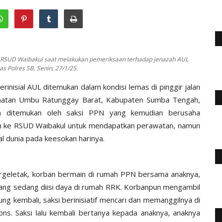
er RSUD Waibakul saat melakukan pemeriksaan terhadap jenazah AUL
 Polres SB, Senin, 27/1/25.
inisial AUL ditemukan dalam kondisi lemas di pinggir jalan
atan Umbu Ratunggay Barat, Kabupaten Sumba Tengah,
ya ditemukan oleh saksi PPN yang kemudian berusaha
an ke RSUD Waibakul untuk mendapatkan perawatan, namun
l dunia pada keesokan harinya.
rgeletak, korban bermain di rumah PPN bersama anaknya,
ang sedang diisi daya di rumah RRK. Korbanpun mengambil
ng kembali, saksi berinisiatif mencari dan memanggilnya di
s. Saksi lalu kembali bertanya kepada anaknya, anaknya