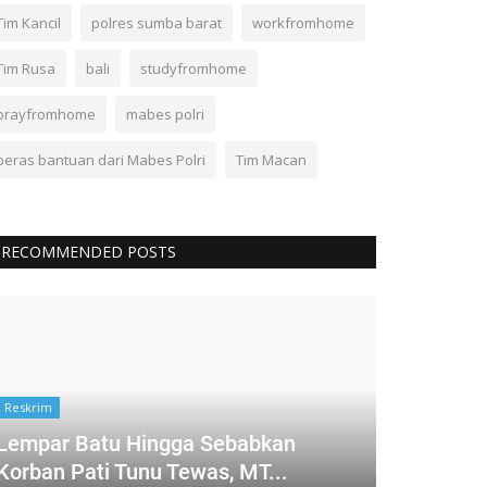
Tim Kancil
polres sumba barat
workfromhome
Tim Rusa
bali
studyfromhome
prayfromhome
mabes polri
beras bantuan dari Mabes Polri
Tim Macan
RECOMMENDED POSTS
Reskrim
Lempar Batu Hingga Sebabkan
Korban Pati Tunu Tewas, MT...