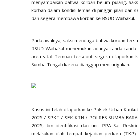
menyampaikan bahwa korban belum pulang. Saksi
korban dalam kondisi lemas di pinggir jalan da
dan segera membawa korban ke RSUD Waibakul.
Pada awalnya, saksi menduga bahwa korban tersam
RSUD Waibakul menemukan adanya tanda-tanda k
BERANDA
area vital. Temuan tersebut segera dilaporka
Sumba Tengah karena dianggap mencurigakan.
Kasus ini telah dilaporkan ke Polsek Urban Katiku
2025 / SPKT / SEK KTN / POLRES SUMBA BARAT /
ama Danramil
Jamin Kelancaran Kegitaan Ja
2025, tim identifikasi dan unit PPA Sat Res
an Imbauan...
Pelajar Tingkat SMA Sedaratan.
melakukan olah tempat kejadian perkara (TKP) 
 2018
1241
Humas Polres Sumba Barat
Mei 3, 2022
775