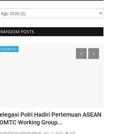
RANDOM POSTS
Headlines
BERANDA
elegasi Polri Hadiri Pertemuan ASEAN
Pacuan Ku
OMTC Working Group...
Memperinga
Lapangan..
mas Polres Sumba Barat
Apr 11, 2025
278