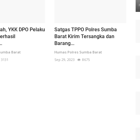
dah, YKK DPO Pelaku
Satgas TPPO Polres Sumba
erhasil
Barat Kirim Tersangka dan
.
Barang...
Sumba Barat
Humas Polres Sumba Barat
3131
Sep 29, 2023
8675