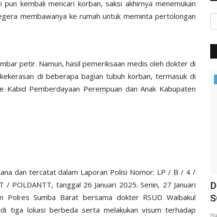
 pun kembali mencari korban, saksi akhirnya menemukan
n segera membawanya ke rumah untuk meminta pertolongan
bar petir. Namun, hasil pemeriksaan medis oleh dokter di
ekerasan di beberapa bagian tubuh korban, termasuk di
Giat Ops
n ke Kabid Pemberdayaan Perempuan dan Anak Kabupaten
tana dan tercatat dalam Laporan Polisi Nomor: LP / B / 4 /
 POLDANTT, tanggal 26 Januari 2025. Senin, 27 Januari
mbore
HUT Polri ke 71 | Polres Sumba Barat
D
krim Polres Sumba Barat bersama dokter RSUD Waibakul
..
Gelar 'Open Turnamen...
S
di tiga lokasi berbeda serta melakukan visum terhadap
Humas Polres Sumba Barat
Jul 20, 2017
1531
Hu