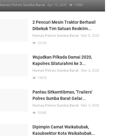
Humas Polres Sumba Barat
Apr 15, 2020
11880
2 Pencuri Mesin Traktor Berhasil
Dibekuk Tim Satuan Reskrim...
Humas Polres Sumba Barat
Mar 8, 2020
12126
Wujudkan Pilkada Damai 2020,
Kapolres Silaturahmi ke 3...
Humas Polres Sumba Barat
Mar 6, 2020
11874
Pantau Sitkamtibmas, 'Trailers'
Polres Sumba Barat Gelar...
Humas Polres Sumba Barat
Mar 5, 2020
10340
Dipimpin Camat Waikabubak,
Kasubsektor Kota Waikabubak...