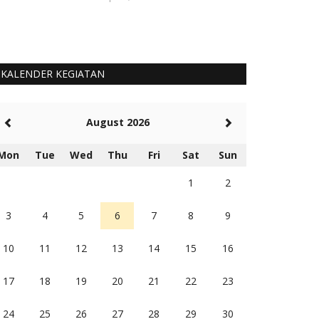
Humas Polres Sum
KALENDER KEGIATAN
August 2026
Mon
Tue
Wed
Thu
Fri
Sat
Sun
1
2
3
4
5
6
7
8
9
10
11
12
13
14
15
16
17
18
19
20
21
22
23
24
25
26
27
28
29
30