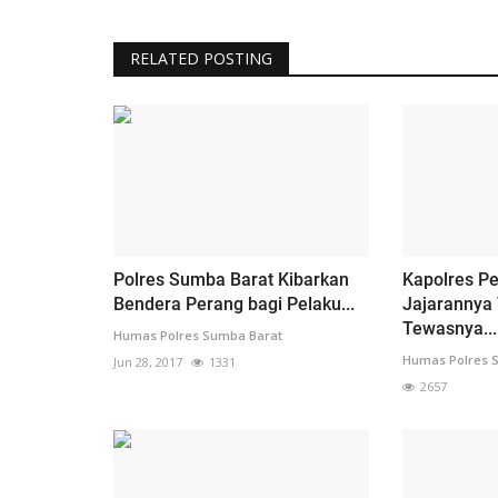
RELATED POSTING
Polres Sumba Barat Kibarkan
Kapolres Pe
Bendera Perang bagi Pelaku...
Jajarannya
Tewasnya...
Humas Polres Sumba Barat
Humas Polres 
Jun 28, 2017
1331
2657