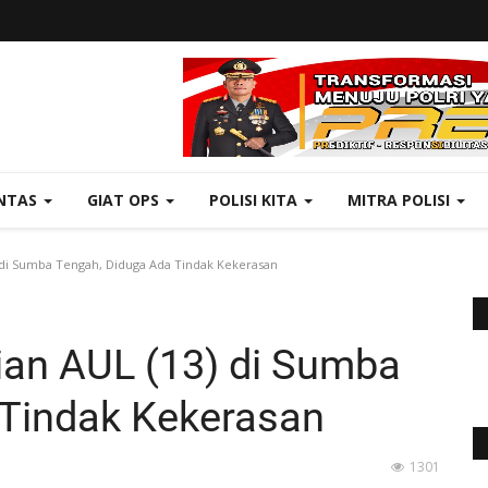
NTAS
GIAT OPS
POLISI KITA
MITRA POLISI
3) di Sumba Tengah, Diduga Ada Tindak Kekerasan
tian AUL (13) di Sumba
 Tindak Kekerasan
1301