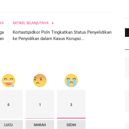
YA
ARTIKEL SELANJUTNYA
ga
Kortastipidkor Polri Tingkatkan Status Penyelidikan
an
ke Penyidikan dalam Kasus Korupsi...
0
1
3
LUCU
MARAH
SEDIH