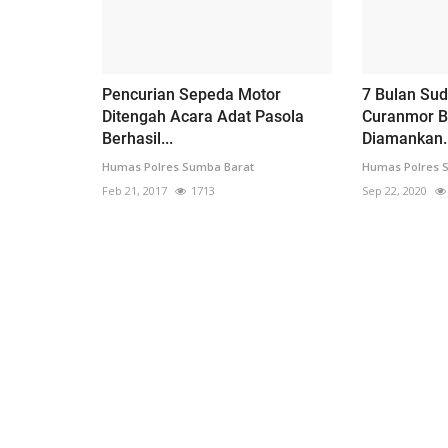
Pencurian Sepeda Motor
7 Bulan Su
Ditengah Acara Adat Pasola
Curanmor B
Berhasil...
Diamankan..
Humas Polres Sumba Barat
Humas Polres 
Feb 21, 2017
1713
Sep 22, 2020