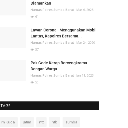
Diamankan
Humas Polres Sumba Barat
Mar 6, 2025
61
Lawan Corona | Menggunakan Mobil
Lantas, Kapolres Bersama...
Humas Polres Sumba Barat
Mar 24, 2020
57
Pak Gede Kerap Bercengkrama
Dengan Warga
Humas Polres Sumba Barat
Jan 11, 2023
50
TAGS
Tim Kuda
jatim
ntt
ntb
sumba