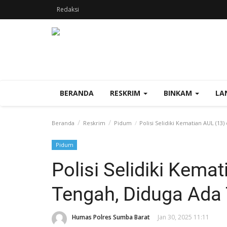
Redaksi
BERANDA
RESKRIM
BINKAM
LA
Beranda
Reskrim
Pidum
Polisi Selidiki Kematian AUL (1
Pidum
Polisi Selidiki Kema
Tengah, Diduga Ada
Humas Polres Sumba Barat
Jan 30, 2025 11:11