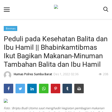
Binmas
Beranda
Peduli pada Kesehatan Balita dan
Redaksi
Ibu Hamil || Bhabinkamtibmas
Reskrim
Ikut Bagikan Makanan-Minuman
Binkam
Tambahan Balita dan Ibu Hamil
Lantas
Humas Polres Sumba Barat
Des 1, 2022 02:36
208
Giat Ops
Polisi Kita
Mitra Polisi
Polsek Jajaran
Foto : Briptu Budi Utomo saat menghadiri kegiatan pembagian makanan