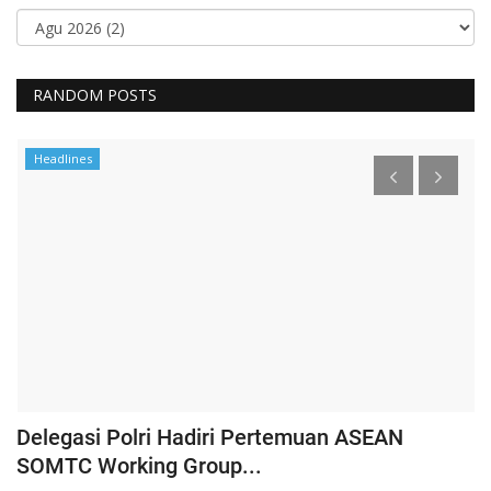
RANDOM POSTS
Headlines
Delegasi Polri Hadiri Pertemuan ASEAN
P
SOMTC Working Group...
H