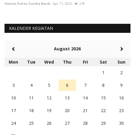
Humas Polres Sumba Barat
Apr 11, 2025
278
Hu
KALENDER KEGIATAN
August 2026
Mon
Tue
Wed
Thu
Fri
Sat
Sun
1
2
3
4
5
6
7
8
9
10
11
12
13
14
15
16
17
18
19
20
21
22
23
24
25
26
27
28
29
30