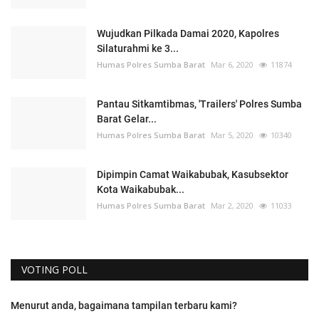
Wujudkan Pilkada Damai 2020, Kapolres
Silaturahmi ke 3...
Humas Polres Sumba Barat
Mar 6, 2020
11874
Pantau Sitkamtibmas, 'Trailers' Polres Sumba
Barat Gelar...
Humas Polres Sumba Barat
Mar 5, 2020
10340
Dipimpin Camat Waikabubak, Kasubsektor
Kota Waikabubak...
Humas Polres Sumba Barat
Mar 2, 2020
11033
VOTING POLL
Menurut anda, bagaimana tampilan terbaru kami?