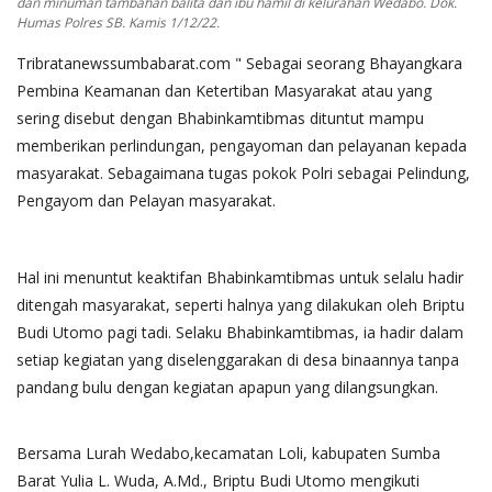
dan minuman tambahan balita dan ibu hamil di kelurahan Wedabo. Dok.
Humas Polres SB. Kamis 1/12/22.
Tribratanewssumbabarat.com " Sebagai seorang Bhayangkara
Pembina Keamanan dan Ketertiban Masyarakat atau yang
sering disebut dengan Bhabinkamtibmas dituntut mampu
memberikan perlindungan, pengayoman dan pelayanan kepada
masyarakat. Sebagaimana tugas pokok Polri sebagai Pelindung,
Pengayom dan Pelayan masyarakat.
Hal ini menuntut keaktifan Bhabinkamtibmas untuk selalu hadir
ditengah masyarakat, seperti halnya yang dilakukan oleh Briptu
Budi Utomo pagi tadi. Selaku Bhabinkamtibmas, ia hadir dalam
setiap kegiatan yang diselenggarakan di desa binaannya tanpa
pandang bulu dengan kegiatan apapun yang dilangsungkan.
Bersama Lurah Wedabo,kecamatan Loli, kabupaten Sumba
Barat Yulia L. Wuda, A.Md., Briptu Budi Utomo mengikuti