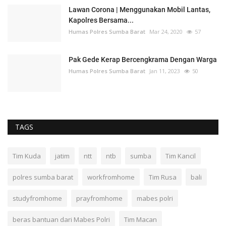
Lawan Corona | Menggunakan Mobil Lantas,
Kapolres Bersama...
Humas Polres Sumba Barat
Mar 24, 2020
57
Pak Gede Kerap Bercengkrama Dengan Warga
Humas Polres Sumba Barat
Jan 11, 2023
50
TAGS
Tim Kuda
jatim
ntt
ntb
sumba
Tim Kancil
polres sumba barat
workfromhome
Tim Rusa
bali
studyfromhome
prayfromhome
mabes polri
beras bantuan dari Mabes Polri
Tim Macan