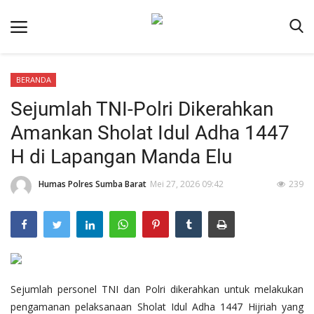
BERANDA
Beranda
Sejumlah TNI-Polri Dikerahkan
Redaksi
Amankan Sholat Idul Adha 1447
Reskrim
H di Lapangan Manda Elu
Binkam
Humas Polres Sumba Barat
Mei 27, 2026 09:42
239
Lantas
Giat Ops
Polisi Kita
Mitra Polisi
Sejumlah personel TNI dan Polri dikerahkan untuk melakukan
Polsek Jajaran
pengamanan pelaksanaan Sholat Idul Adha 1447 Hijriah yang