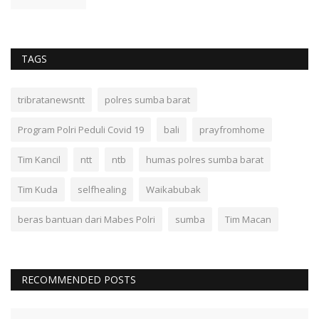
TAGS
tribratanewsntt
polres sumba barat
Program Polri Peduli Covid 19
bali
prayfromhome
Tim Kancil
ntt
ntb
humas polres sumba barat
Tim Kuda
selfhealing
Waikabubak
beras bantuan dari Mabes Polri
sumba
Tim Macan
RECOMMENDED POSTS