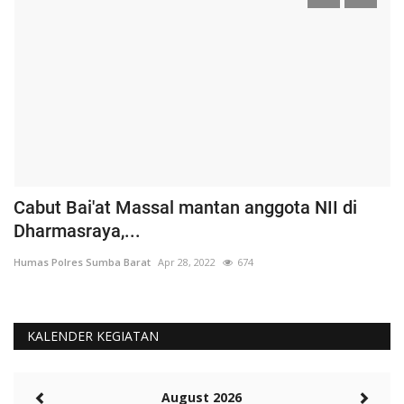
Cabut Bai'at Massal mantan anggota NII di
S
Dharmasraya,...
S
Humas Polres Sumba Barat
Apr 28, 2022
674
Hu
KALENDER KEGIATAN
August 2026