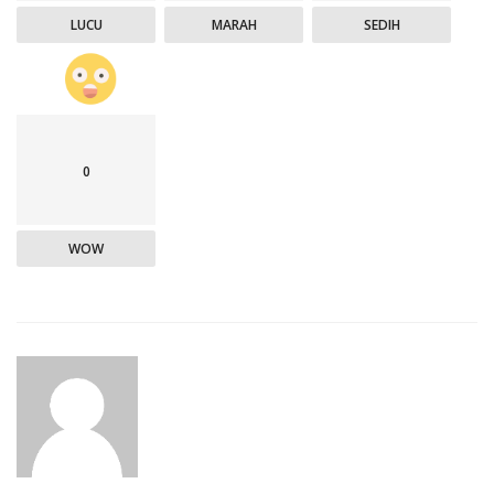
LUCU
MARAH
SEDIH
0
WOW