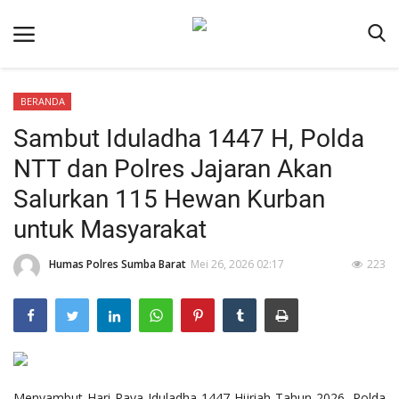
BERANDA
Beranda
Sambut Iduladha 1447 H, Polda
Redaksi
NTT dan Polres Jajaran Akan
Reskrim
Salurkan 115 Hewan Kurban
Binkam
untuk Masyarakat
Lantas
Humas Polres Sumba Barat
Mei 26, 2026 02:17
223
Giat Ops
Polisi Kita
Mitra Polisi
Polsek Jajaran
Menyambut Hari Raya Iduladha 1447 Hijriah Tahun 2026, Polda