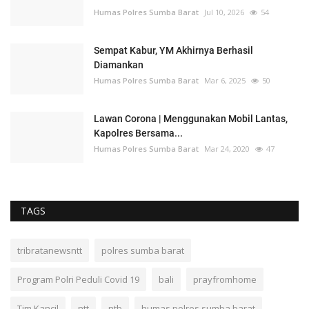
Humas Polres Sumba Barat
Jul 10, 2026
54
Sempat Kabur, YM Akhirnya Berhasil
Diamankan
Humas Polres Sumba Barat
Mar 6, 2025
50
Lawan Corona | Menggunakan Mobil Lantas,
Kapolres Bersama...
Humas Polres Sumba Barat
Mar 24, 2020
47
TAGS
tribratanewsntt
polres sumba barat
Program Polri Peduli Covid 19
bali
prayfromhome
Tim Kancil
ntt
ntb
humas polres sumba barat