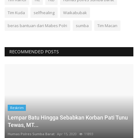
Tim Kuda
selfhealing
Waikabubak
beras bantuan dari Mabes Polri
sumba
Tim Macan
RECOMMENDED POSTS
Reskrim
Lempar Batu Hingga Sebabkan Korban Pati Tunu
Tewas, MT...
Humas Polres Sumba Barat
Apr 15, 2020
11893