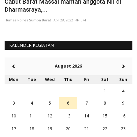
Cabut Bai'at Massal mantan anggota NII di
S
Dharmasraya,...
S
Humas Polres Sumba Barat
Apr 28, 2022
674
Hu
KALENDER KEGIATAN
August 2026
Mon
Tue
Wed
Thu
Fri
Sat
Sun
1
2
3
4
5
6
7
8
9
10
11
12
13
14
15
16
17
18
19
20
21
22
23